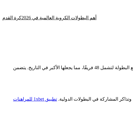
أهم البطولات الكروية العالمية في 2026
كرة القدم
الحدث الرئيسي لهذا العام هو كأس العالم لكرة القدم 2026، الذي سيقام في أمريكا الشمالية (الولايات المتحدة وكندا والمكسيك). سيتم توسيع البطولة لتشمل 48 فريقًا، مما يجعلها الأكبر في التاريخ. يتضمن
تطبيق 1xbet للمراهنات