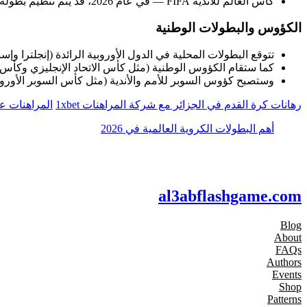
كأس العالم للأندية FIFA — في عام 2026، قد يتم تنظيم بطولة الأندية بتنسيق جديد بمشاركة أقوى الأندية في العالم.
الكؤوس والبطولات الوطنية
تتوقع البطولات المحلية في الدول الأوروبية الرائدة (إنجلترا وإسباني
كما ستقام الكؤوس الوطنية (مثل كأس الاتحاد الإنجليزي وكأس الملك
وستصبح كؤوس السوبر للأمم والأندية (مثل كأس السوبر الأوروب
رهانات كرة القدم في الجزائر مع شركة المراهنات 1xbet
المراهنات ع
أهم البطولات الكروية العالمية في 2026
al3abflashgame.com
Blog
About
FAQs
Authors
Events
Shop
Patterns